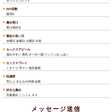
セックスフレンド
Hの回数
週2回
責め受け
受け身好き
都合の良い日
水曜日 金曜日 土曜日 午前
セックスアピール
濡れやすい 美乳 すべすべ肌 ツンツンおっぱい
セックスプレイ
くすぐり 手マン 相互鑑賞
性感帯
耳たぶ 太ももの内側 会陰
好きな責め
言葉責め ごっくん キス
メッセージ送信