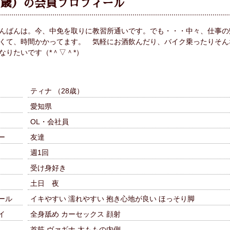
8歳）の会員プロフィール
んばんは。今、中免を取りに教習所通いです。でも・・・中々、仕事の
くて、時間かかってます。 気軽にお酒飲んだり、バイク乗ったりそん
なりたいです（*＾▽＾*）
ティナ （28歳）
愛知県
OL・会社員
ー
友達
週1回
受け身好き
土日 夜
ール
イキやすい 濡れやすい 抱き心地が良い ほっそり脚
イ
全身舐め カーセックス 顔射
首筋 ヴァギナ 太ももの内側