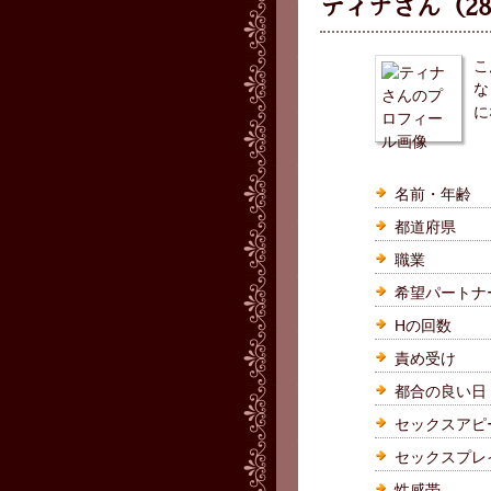
ティナさん（2
こ
な
に
名前・年齢
都道府県
職業
希望パートナ
Hの回数
責め受け
都合の良い日
セックスアピ
セックスプレ
性感帯