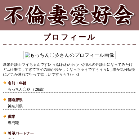
プロフィール
新米弁護士マイちゃんです(>_<)はわわわわ(>_<)憧れの弁護士になってみたけ
ど…仕事忙しすぎてマイの頭がおかしくなっちゃぅですぅぅぅ(:_;)誰か気分転換
にどこか連れて行って欲しいですぅぅ？(>_<)
名前・年齢
もっちん〇彡 （28歳）
都道府県
神奈川県
職業
専門職
希望パートナー