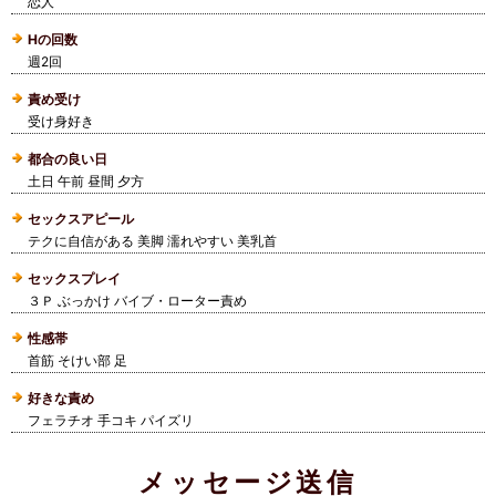
恋人
Hの回数
週2回
責め受け
受け身好き
都合の良い日
土日 午前 昼間 夕方
セックスアピール
テクに自信がある 美脚 濡れやすい 美乳首
セックスプレイ
３Ｐ ぶっかけ バイブ・ローター責め
性感帯
首筋 そけい部 足
好きな責め
フェラチオ 手コキ パイズリ
メッセージ送信