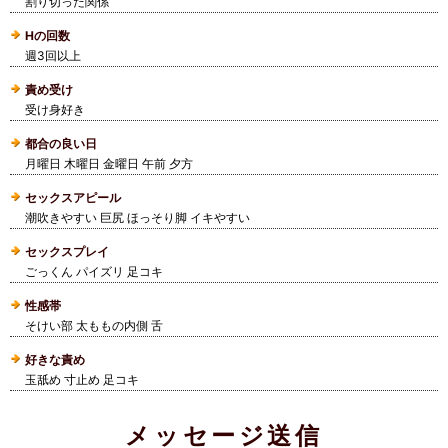
割り切った関係
Hの回数
週3回以上
責め受け
受け身好き
都合の良い日
月曜日 木曜日 金曜日 午前 夕方
セックスアピール
潮吹きやすい 巨尻 ほっそり脚 イキやすい
セックスプレイ
ごっくん パイズリ 足コキ
性感帯
そけい部 太ももの内側 舌
好きな責め
玉舐め 寸止め 足コキ
メッセージ送信