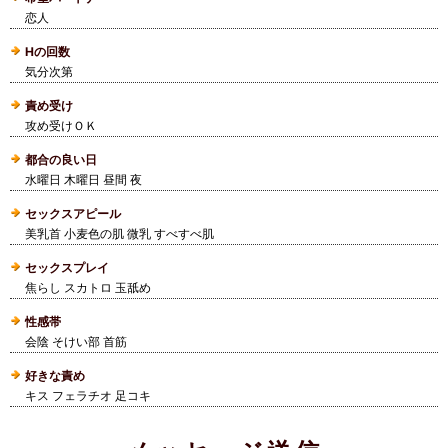
恋人
Hの回数
気分次第
責め受け
攻め受けＯＫ
都合の良い日
水曜日 木曜日 昼間 夜
セックスアピール
美乳首 小麦色の肌 微乳 すべすべ肌
セックスプレイ
焦らし スカトロ 玉舐め
性感帯
会陰 そけい部 首筋
好きな責め
キス フェラチオ 足コキ