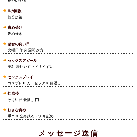
秘密の関係
Hの回数
気分次第
責め受け
攻め好き
都合の良い日
火曜日 午前 昼間 夕方
セックスアピール
美乳 濡れやすい イキやすい
セックスプレイ
コスプレＨ カーセックス 目隠し
性感帯
そけい部 会陰 肛門
好きな責め
手コキ 全身舐め アナル舐め
メッセージ送信